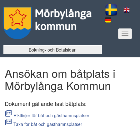
Toggle
navigat
Bokning- och Betalsidan
Ansökan om båtplats i
Mörbylånga Kommun
Dokument gällande fast båtplats:
picture_as_pdf
Riktlinjer för båt och gästhamnsplatser
picture_as_pdf
Taxa för båt och gästhamnsplatser