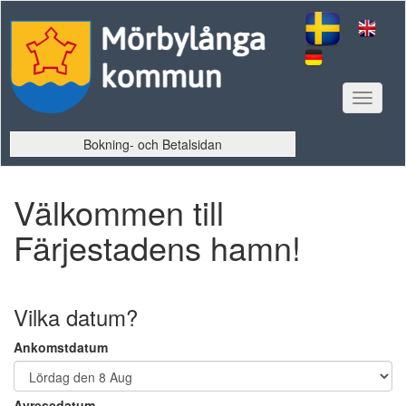
Toggle
navigat
Bokning- och Betalsidan
Välkommen till
Färjestadens hamn!
Vilka datum?
Ankomstdatum
Avresedatum